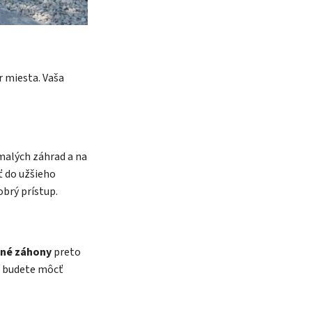
 miesta. Vaša
malých záhrad a na
ť do užšieho
obrý prístup.
ené záhony
preto
, budete môcť