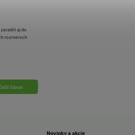
zaradili aj do
nych rozmeroch
Ďalší článok
Novinky a akcie