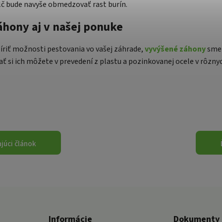
č bude navyše obmedzovať rast burín.
hony aj v našej ponuke
íriť možnosti pestovania vo vašej záhrade,
vyvýšené záhony
sme 
ať si ich môžete v prevedení z plastu a pozinkovanej ocele v rôz
júci článok
Informácie
Dokumenty