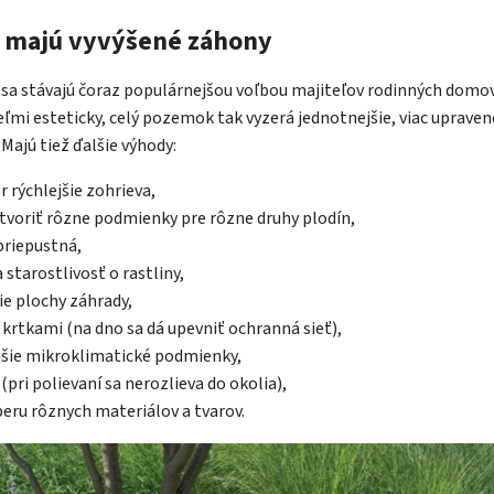
 majú vyvýšené záhony
sa stávajú čoraz populárnejšou voľbou majiteľov rodinných domov.
ľmi esteticky, celý pozemok tak vyzerá jednotnejšie, viac upravene
 Majú tiež ďalšie výhody:
r rýchlejšie zohrieva,
voriť rôzne podmienky pre rôzne druhy plodín,
 priepustná,
 starostlivosť o rastliny,
tie plochy záhrady,
 krtkami (na dno sa dá upevniť ochranná sieť),
pšie mikroklimatické podmienky,
(pri polievaní sa nerozlieva do okolia),
ru rôznych materiálov a tvarov.