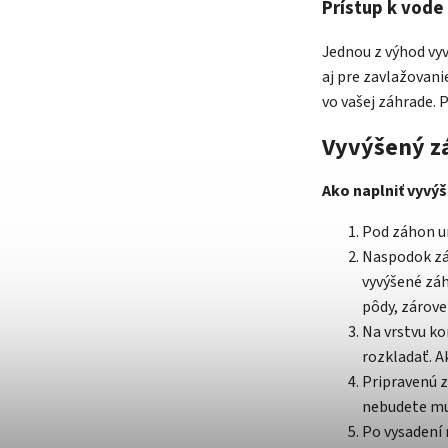
Prístup k vode
Jednou z výhod vyv
aj pre zavlažovani
vo vašej záhrade.
Vyvýšený z
Ako naplniť vyvý
Pod záhon um
Naspodok záh
vyvýšené zá
pôdy, zárove
Na vrstvu ko
rozkladať. 
Pripravenú 
nebudete mus
Po vysadení