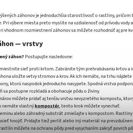
ýšených záhonov je jednoduchšia starostlivosť o rastliny, pričom 
e. Pri výbere miesta preto myslite na vzdialenosť od prívodu vody 
 Pri vhodnom rozmiestnení záhonov sa môžete rozhodnúť aj pre kv
áhon — vrstvy
šený záhon?
Postupujte nasledovne:
iestnite sieť proti krtom. Zabránite tým prehrabávaniu krtov a i
ona uložte vetvy stromov a krov. Ak ich nemáte, na trhu nájdete 
hony, ktorú naspodok jednoducho nasypete. Spodná vrstva podporu
ň sa postupne rozkladá a obohacuje pôdu o živiny.
nárov môžete pridať aj tenšiu vrstvu nevyzretého kompostu, ktorý
Ak nemáte vlastný
kompostér
, tento krok môžete vynechať.
zeminu alebo záhradný substrát zmiešajte s kompostom. Rastliny
ieť hnojiť. Pridajte tiež perlit alebo iný materiál na prevzdušnen
 rastlín môžete na ochranu pôdy pred vysychaním zakryť povrch 