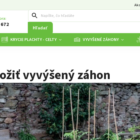
Ak
ora:
 672
Hľadať
KRYCIE PLACHTY - CELTY
VYVYŠENÉ ZÁHONY
ložiť vyvýšený záhon