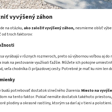
niť vyvýšený záhon
ede na otázku,
ako založiť vyvýšený záhon,
nesmieme obísť výber
ť od troch faktorov:
ožnosti
sa vyrábajú v rôznych rozmeroch, preto sú výbornou voľbou aj do 
a inak na pestovanie využívali ťažšie. Môžete ich pokojne umiestni
ad, veľa chodníka či príjazdovej cesty. Potrebné je mať ku nim len d
dmienky
y budú potrebovať dostatok slnečného žiarenia.
Miesto na vyvýš
ľadom na tento faktor. Pokiaľ nemáte dostatok takéhoto priestoru
ré plodiny a okrasné rastliny, ktorým sa darí aj v tieni a polotieni.