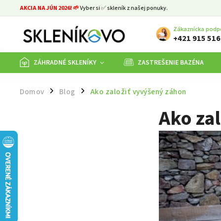
AKCIA NA JÚN 2026! 🌱
Vyber si ✅ skleník z našej ponuky.
Zákaznícka podp
+421 915 516
ZÁHRADNÉ SKLENÍKY
ZASTREŠENIE BAZÉNA
Domov
Blog
Ako založiť vyvýšený záhon
/
/
Ako za