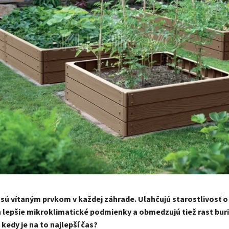
ú vítaným prvkom v každej záhrade. Uľahčujú starostlivosť o 
h lepšie mikroklimatické podmienky a obmedzujú tiež rast buri
kedy je na to najlepší čas?