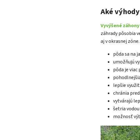
Aké výhody
Vyvýšené záhony
záhrady pôsobia ve
aj v okrasnej zóne.
pôda sa na ja
umožňujú vyt
pôda je viac
pohodlnejšia
lepšie využi
chránia pred
vytvárajú le
šetria vodou 
možnosť výbe