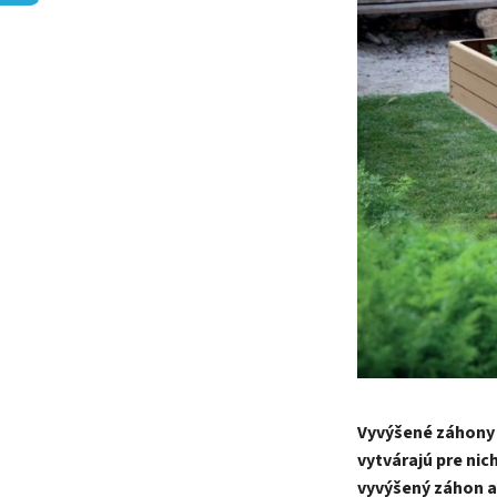
Vyvýšené záhony s
vytvárajú pre nic
vyvýšený záhon a 