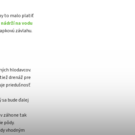
by to malo platiť
a
nádrží na vodu
apkovú závlahu.
ných hlodavcov.
tiež drenáž pre
je priedušnosť
 sa bude ďalej
 v záhone tak
ie pôdy.
pôdy vhodným