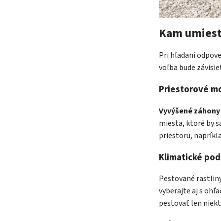
Kam umiest
Pri hľadaní odpov
voľba bude závisie
Priestorové m
Vyvýšené záhony
miesta, ktoré by s
priestoru, napríkl
Klimatické po
Pestované rastlin
vyberajte aj s oh
pestovať len niekto