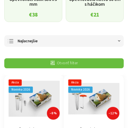
mm
s háčikom
€38
€21
Najlacnejšie
Najdrahšie
Otvoriť filter
Najpredávanejšie
Abecedne
Akcia
Akcia
Novinka 2026
Novinka 2026
–8 %
–12 %