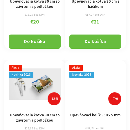
Upevňovacia kotva 30 cm so
Upevňovacia kotva 30 cm s
závitom a podložkou
háčikom
€16,26 bez DPH
€17,07 bez DPH
€20
€21
Do košíka
Do košíka
Akcia
Akcia
Novinka 2026
Novinka 2026
–12 %
–7 %
Upevňovacia kotva 30 cm so
Upevňovací kolík 350 x 5 mm
závitom a podložkou
€30,89 bez DPH
€17,07 bez DPH