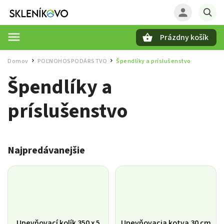
Prázdny košík
Hľadať
Domov
POĽNOHOSPODÁRSTVO
Špendlíky a príslušenstvo
/
/
Špendlíky a
príslušenstvo
Najpredávanejšie
Upevňovací kolík 350 x 5
Upevňovacia kotva 30 cm