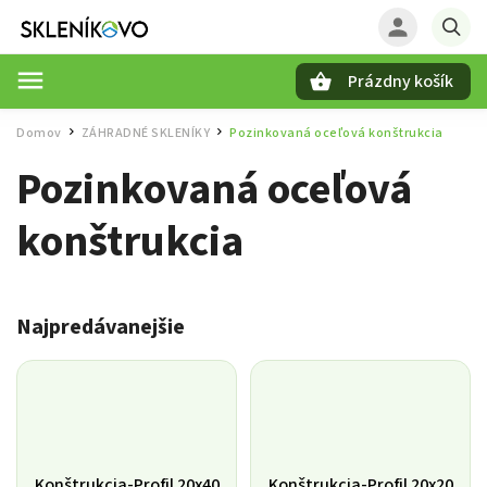
Prázdny košík
Hľadať
Domov
ZÁHRADNÉ SKLENÍKY
Pozinkovaná oceľová konštrukcia
/
/
Pozinkovaná oceľová
konštrukcia
Najpredávanejšie
Konštrukcia-Profil 20x40
Konštrukcia-Profil 20x20