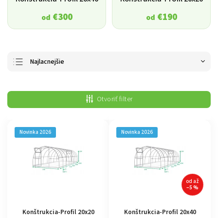
€300
€190
od
od
Najlacnejšie
Najdrahšie
Otvoriť filter
Najpredávanejšie
Abecedne
Novinka 2026
Novinka 2026
od
až
–5 %
Konštrukcia-Profil 20x20
Konštrukcia-Profil 20x40