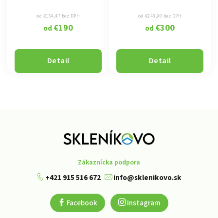
od €154,47 bez DPH
od €243,90 bez DPH
€190
€300
od
od
Detail
Detail
Zákaznícka podpora
+421 915 516 672
info@sklenikovo.sk
Facebook
Instagram