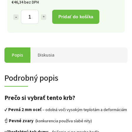
€46,34 bez DPH
Pridať do košíka
Popis
Diskusia
Podrobný popis
Prečo si vybrať tento krb?
✔️
Pevná 2 mm oceľ
– odolná voči vysokým teplotám a deformáciám
☝️
Pevné zvary
(konkurencia používa slabé nity)