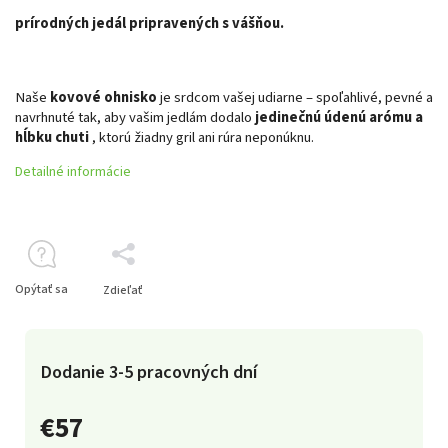
prírodných jedál pripravených s vášňou.
Naše
kovové ohnisko
je srdcom vašej udiarne – spoľahlivé, pevné a
navrhnuté tak, aby vašim jedlám dodalo
jedinečnú údenú arómu a
hĺbku chuti
, ktorú žiadny gril ani rúra neponúknu.
Detailné informácie
Opýtať sa
Zdieľať
Dodanie 3-5 pracovných dní
€57