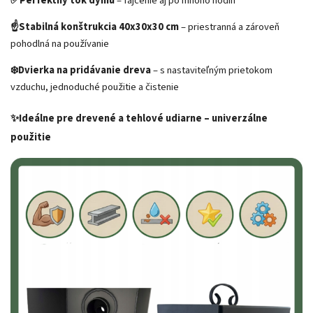
✅Perfektný tok dymu
– fajčenie aj po mnoho hodín
☝️Stabilná konštrukcia 40x30x30 cm
– priestranná a zároveň
pohodlná na používanie
❄️Dvierka na pridávanie dreva
– s nastaviteľným prietokom
vzduchu, jednoduché použitie a čistenie
✨Ideálne pre drevené a tehlové udiarne – univerzálne
použitie