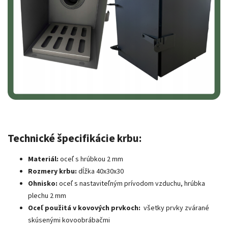
Technické špecifikácie krbu:
Materiál:
oceľ s hrúbkou 2 mm
Rozmery krbu:
dĺžka 40x30x30
Ohnisko:
oceľ s nastaviteľným prívodom vzduchu, hrúbka
plechu 2 mm
Oceľ použitá v kovových prvkoch:
všetky prvky zvárané
skúsenými kovoobrábačmi