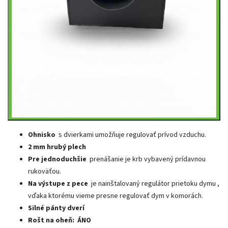
Ohnisko
s dvierkami umožňuje regulovať prívod vzduchu.
2 mm hrubý plech
Pre jednoduchšie
prenášanie je krb vybavený prídavnou
rukoväťou.
Na výstupe z pece
je nainštalovaný regulátor prietoku dymu ,
vďaka ktorému vieme presne regulovať dym v komorách.
Silné pánty dverí
Rošt na oheň:
ÁNO