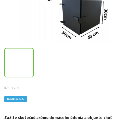
Kód:
1510
Novinka 2026
Zažite
skutočnú arómu domáceho údenia
a objavte chuť