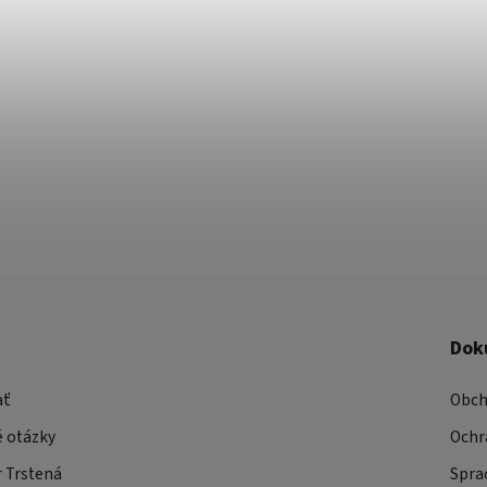
Dok
ať
Obch
é otázky
Ochr
 Trstená
Spra