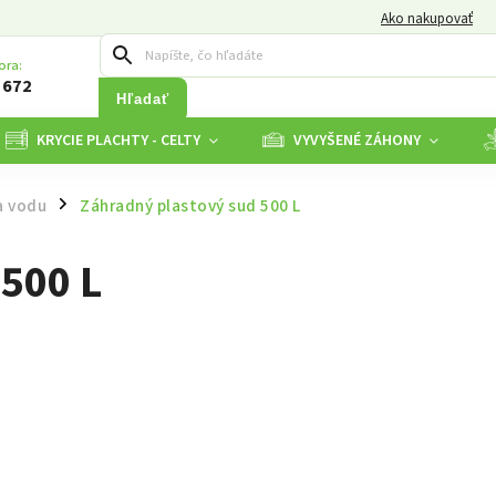
Ako nakupovať
ora:
 672
Hľadať
KRYCIE PLACHTY - CELTY
VYVYŠENÉ ZÁHONY
a vodu
Záhradný plastový sud 500 L
/
500 L