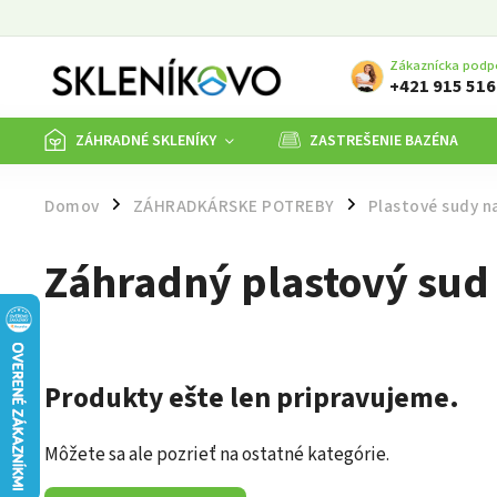
Zákaznícka podp
+421 915 516
ZÁHRADNÉ SKLENÍKY
ZASTREŠENIE BAZÉNA
Domov
ZÁHRADKÁRSKE POTREBY
Plastové sudy n
/
/
Záhradný plastový sud 
Produkty ešte len pripravujeme.
Môžete sa ale pozrieť na ostatné kategórie.