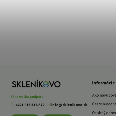
Informácie
Ako nakupov
Zákaznícka podpora
Často kladen
+421 915 516 672
info@sklenikovo.sk
Osobný odber