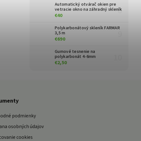
Automatický otvárač okien pre
vetracie okno na záhradný skleník
€40
Polykarbonátový skleník FARMAR
3,5 m
€690
Gumové tesnenie na
polykarbonát 4-6mm
€2,50
umenty
odné podmienky
ana osobných údajov
covanie cookies