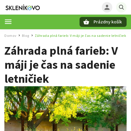
Prázdny košík
Hľadať
Domov
Blog
Záhrada plná farieb: V máji je čas na sadenie letničiek
/
/
Záhrada plná farieb: V
máji je čas na sadenie
letničiek