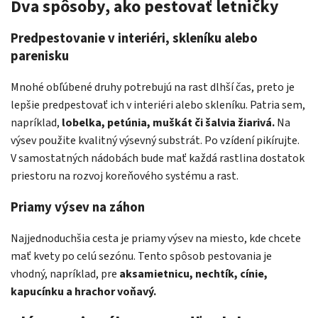
Dva spôsoby, ako pestovať letničky
Predpestovanie v interiéri, skleníku alebo
parenisku
Mnohé obľúbené druhy potrebujú na rast dlhší čas, preto je
lepšie predpestovať ich v interiéri alebo skleníku. Patria sem,
napríklad,
lobelka, petúnia, muškát či šalvia žiarivá.
Na
výsev použite kvalitný výsevný substrát. Po vzídení pikírujte.
V samostatných nádobách bude mať každá rastlina dostatok
priestoru na rozvoj koreňového systému a rast.
Priamy výsev na záhon
Najjednoduchšia cesta je priamy výsev na miesto, kde chcete
mať kvety po celú sezónu. Tento spôsob pestovania je
vhodný, napríklad, pre
aksamietnicu, nechtík, cínie,
kapucínku a hrachor voňavý.