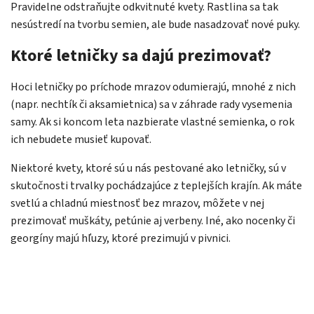
Pravidelne odstraňujte odkvitnuté kvety. Rastlina sa tak
nesústredí na tvorbu semien, ale bude nasadzovať nové puky.
Ktoré letničky sa dajú prezimovať?
Hoci letničky po príchode mrazov odumierajú, mnohé z nich
(napr. nechtík či aksamietnica) sa v záhrade rady vysemenia
samy. Ak si koncom leta nazbierate vlastné semienka, o rok
ich nebudete musieť kupovať.
Niektoré kvety, ktoré sú u nás pestované ako letničky, sú v
skutočnosti trvalky pochádzajúce z teplejších krajín. Ak máte
svetlú a chladnú miestnosť bez mrazov, môžete v nej
prezimovať muškáty, petúnie aj verbeny. Iné, ako nocenky či
georgíny majú hľuzy, ktoré prezimujú v pivnici.