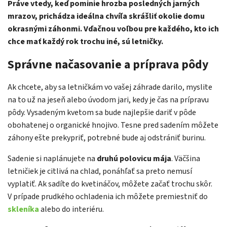
Práve vtedy, keď pominie hrozba posledných jarných
mrazov, prichádza ideálna chvíľa skrášliť okolie domu
okrasnými záhonmi. Vďačnou voľbou pre každého, kto ich
chce mať každý rok trochu iné, sú letničky.
Správne načasovanie a príprava pôdy
Ak chcete, aby sa letničkám vo vašej záhrade darilo, myslite
na to už na jeseň alebo úvodom jari, kedy je čas na prípravu
pôdy. Vysadeným kvetom sa bude najlepšie dariť v pôde
obohatenej o organické hnojivo. Tesne pred sadením môžete
záhony ešte prekypriť, potrebné bude aj odstrániť burinu.
Sadenie si naplánujete na
druhú polovicu mája
. Väčšina
letničiek je citlivá na chlad, ponáhľať sa preto nemusí
vyplatiť. Ak sadíte do kvetináčov, môžete začať trochu skôr.
V prípade prudkého ochladenia ich môžete premiestniť do
skleníka
alebo do interiéru.