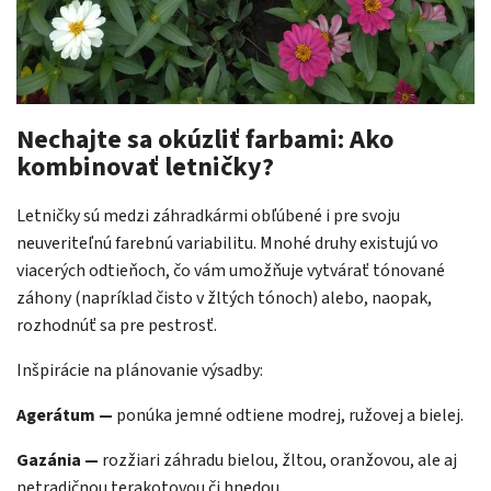
Nechajte sa okúzliť farbami: Ako
kombinovať letničky?
Letničky sú medzi záhradkármi obľúbené i pre svoju
neuveriteľnú farebnú variabilitu. Mnohé druhy existujú vo
viacerých odtieňoch, čo vám umožňuje vytvárať tónované
záhony (napríklad čisto v žltých tónoch) alebo, naopak,
rozhodnúť sa pre pestrosť.
Inšpirácie na plánovanie výsadby:
Agerátum —
ponúka jemné odtiene modrej, ružovej a bielej.
Gazánia —
rozžiari záhradu bielou, žltou, oranžovou, ale aj
netradičnou terakotovou či hnedou.