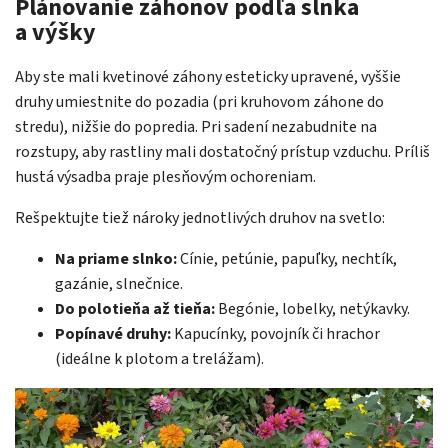
Plánovanie záhonov podľa slnka
a výšky
Aby ste mali kvetinové záhony esteticky upravené, vyššie
druhy umiestnite do pozadia (pri kruhovom záhone do
stredu), nižšie do popredia. Pri sadení nezabudnite na
rozstupy, aby rastliny mali dostatočný prístup vzduchu. Príliš
hustá výsadba praje plesňovým ochoreniam.
Rešpektujte tiež nároky jednotlivých druhov na svetlo:
Na priame slnko:
Cínie, petúnie, papuľky, nechtík,
gazánie, slnečnice.
Do polotieňa až tieňa:
Begónie, lobelky, netýkavky.
Popínavé druhy:
Kapucínky, povojník či hrachor
(ideálne k plotom a trelážam).