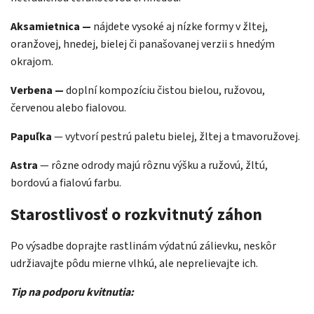
Aksamietnica —
nájdete vysoké aj nízke formy v žltej,
oranžovej, hnedej, bielej či panašovanej verzii s hnedým
okrajom.
Verbena —
doplní kompozíciu čistou bielou, ružovou,
červenou alebo fialovou.
Papuľka
— vytvorí pestrú paletu bielej, žltej a tmavoružovej.
Astra
— rôzne odrody majú rôznu výšku a ružovú, žltú,
bordovú a fialovú farbu.
Starostlivosť o rozkvitnutý záhon
Po výsadbe doprajte rastlinám výdatnú zálievku, neskôr
udržiavajte pôdu mierne vlhkú, ale neprelievajte ich.
Tip na podporu kvitnutia: