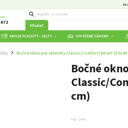
Ak
ora:
 672
Hľadať
KRYCIE PLACHTY - CELTY
VYVYŠENÉ ZÁHONY
níky
Bočné okno pre skleníky Classic/Comfort/Smart (50x89
/
Bočné okno
Classic/Co
cm)
Kód:
1444