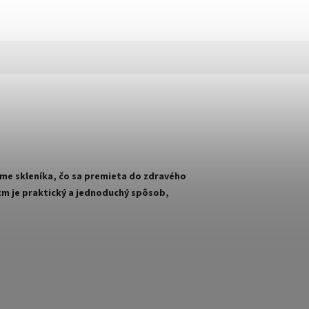
me skleníka, čo sa premieta do zdravého
 cm je praktický a jednoduchý spôsob,