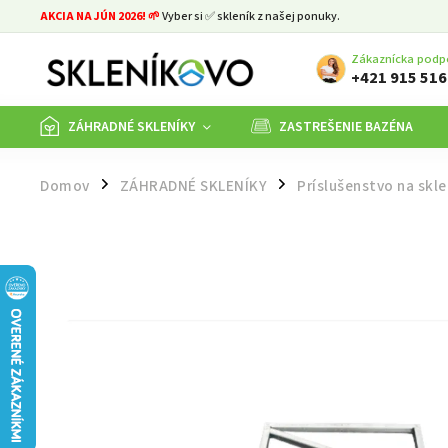
AKCIA NA JÚN 2026! 🌱
Vyber si ✅ skleník z našej ponuky.
Zákaznícka podp
+421 915 516
ZÁHRADNÉ SKLENÍKY
ZASTREŠENIE BAZÉNA
Domov
ZÁHRADNÉ SKLENÍKY
Príslušenstvo na skle
/
/