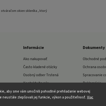
m otváračom okien skleníka
, ktorý
Informácie
Dokumenty
Ako nakupovať
Obchodné po
Často kladené otázky
Ochrana osob
Osobný odber Trstená
Spracovanie c
Kontaktujte nás
Reklamácie
ie, aby sme vám umožnili pohodlné prehliadanie webovej
e neustále zlepšovali jej funkcie, výkon a použiteľnosť.
Viac