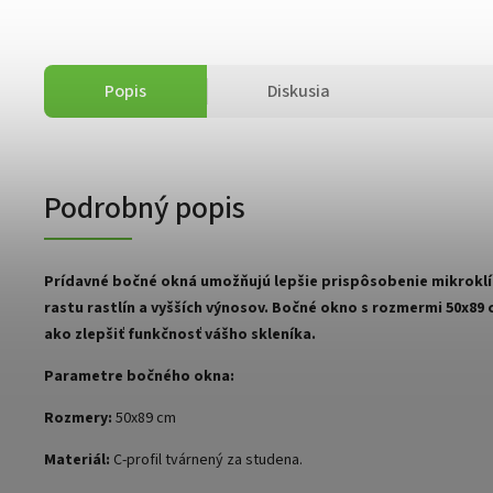
Popis
Diskusia
Podrobný popis
Prídavné bočné okná umožňujú lepšie prispôsobenie mikroklí
rastu rastlín a vyšších výnosov. Bočné okno s rozmermi 50x89
ako zlepšiť funkčnosť vášho skleníka.
Parametre bočného okna:
Rozmery:
50x89 cm
Materiál:
C-profil tvárnený za studena.