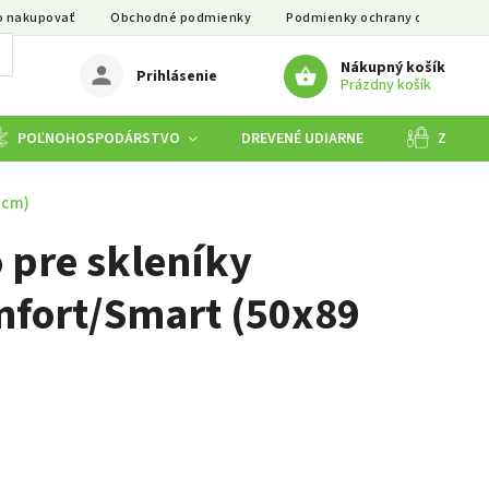
o nakupovať
Obchodné podmienky
Podmienky ochrany osobných ú
Nákupný košík
Prihlásenie
Prázdny košík
POĽNOHOSPODÁRSTVO
DREVENÉ UDIARNE
ZÁHRA
 cm)
 pre skleníky
mfort/Smart (50x89