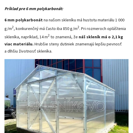
Príklad pre 6 mm polykarbonát:
6 mm polykarbonát
na našom skleníku má hustotu materiálu 1 000
2
2
g/m
, konkurenčný má často iba 850 g/m
. Pri rozmeroch opláštenia
2
skleníka, napríklad, 14 m
to znamená, že
náš skleník má o 2,1 kg
viac materiálu.
Hrubšie steny dutiniek znamenajú lepšiu pevnosť
a dlhšiu životnosť skleníka.