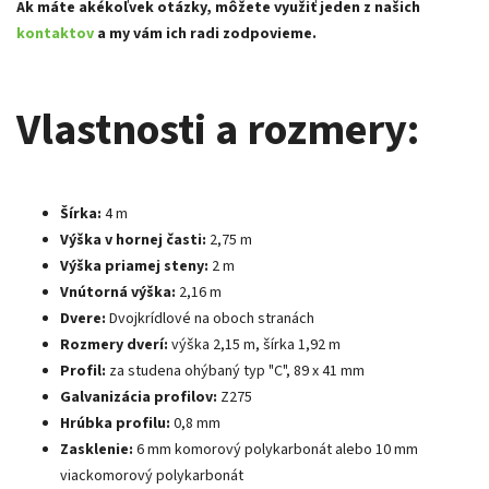
Ak máte akékoľvek otázky, môžete využiť jeden z našich
kontaktov
a my vám ich radi zodpovieme.
Vlastnosti a rozmery:
Šírka:
4 m
Výška v hornej časti:
2,75 m
Výška priamej steny:
2 m
Vnútorná výška:
2,16 m
Dvere:
Dvojkrídlové na oboch stranách
Rozmery dverí:
výška 2,15 m, šírka 1,92 m
Profil:
za studena ohýbaný typ "C", 89 x 41 mm
Galvanizácia profilov:
Z275
Hrúbka profilu:
0,8 mm
Zasklenie:
6 mm komorový polykarbonát alebo 10 mm
viackomorový polykarbonát