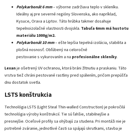
Polykarbonát 6 mm
– výborne zadržiava teplo v skleníku.
Ideálny aj pre severné regióny Slovenska, ako napríklad,
Kysuce, Orava a Liptov. Táto hrúbka takmer dosahuje
tepelnoizolačné vlastnosti dvojskla.
Tabuľa 6mm má hustotu
materiálu 1000g/m2.
Polykarbonát 10 mm
– ešte lepšia tepelná izolácia, stabilita a
plošná nosnosť. Obľúbený na celoročné
pestovanie s vykurovaním a na
profesionálne skleníky
.
Lexan
je ošetrený UV ochranou, ktorá bráni žltnutiu a praskaniu. Táto
vrstva tiež chráni pestované rastliny pred spálením, pričom prepúšťa
dnu dostatok svetla.
LSTS konštrukcia
Technológia LSTS (Light Steal Thin-walled Construction) je pokročilá
technológia výroby konštrukcií. Tie sú ľahšie, stabilnejšie a
presnejšie. Oceľové profily sa ohýbajú za studena. Pri montáži nie je
potrebné zváranie, jednotlivé časti sa spájajú skrutkami, stavba je