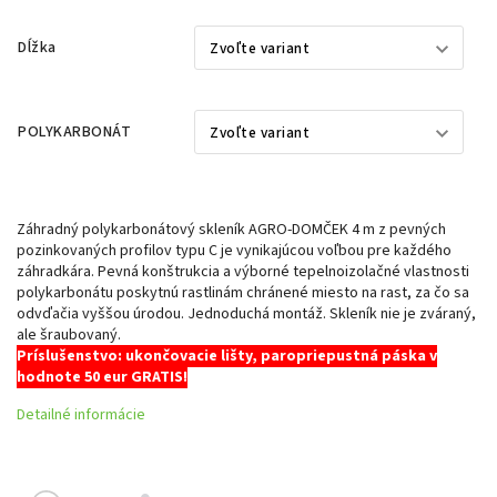
Dĺžka
POLYKARBONÁT
Záhradný polykarbonátový skleník AGRO-DOMČEK 4 m z pevných
pozinkovaných profilov typu C je vynikajúcou voľbou pre každého
záhradkára. Pevná konštrukcia a výborné tepelnoizolačné vlastnosti
polykarbonátu poskytnú rastlinám chránené miesto na rast, za čo sa
odvďačia vyššou úrodou. Jednoduchá montáž. Skleník nie je zváraný,
ale šraubovaný.
Príslušenstvo: ukončovacie lišty, paropriepustná páska v
hodnote 50 eur GRATIS!
Detailné informácie