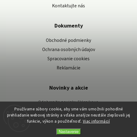
Kontaktujte nás
Dokumenty
Obchodné podmienky
Ochrana osobných údajov
Spracovanie cookies
Reklamácie
Novinky a akcie
Odoberajte novinky Sklenikovo
Používame súbory cookie, aby sme vám umožnili pohodlné
Vaše osobné údaje spracovávame podľa našich zásad spracovania osobných
prehliadanie webovej stránky a vďaka analýze neustále zlepšovali jej
údajov.
funkcie, výkon a použiteľnosť.
Viac informácií
Nastavenie
Copyright 2026
Skleníkovo
. Všetky práva vyhradené.