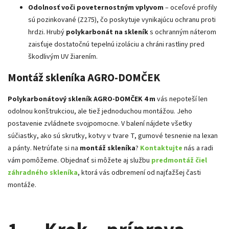
Odolnosť voči poveternostným vplyvom
– oceľové profily
sú pozinkované (Z275), čo poskytuje vynikajúcu ochranu proti
hrdzi. Hrubý
polykarbonát na skleník
s ochranným náterom
zaisťuje dostatočnú tepelnú izoláciu a chráni rastliny pred
škodlivým UV žiarením.
Montáž skleníka AGRO-DOMČEK
Polykarbonátový skleník AGRO-DOMČEK 4 m
vás nepoteší len
odolnou konštrukciou, ale tiež jednoduchou montážou. Jeho
postavenie zvládnete svojpomocne. V balení nájdete všetky
súčiastky, ako sú skrutky, kotvy v tvare T, gumové tesnenie na lexan
a pánty. Netrúfate si na
montáž skleníka
?
Kontaktujte
nás a radi
vám pomôžeme. Objednať si môžete aj službu
predmontáž čiel
záhradného skleníka
, ktorá vás odbremení od najťažšej časti
montáže.