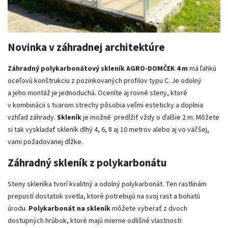
Novinka v záhradnej architektúre
Záhradný
polykarbonátový
skleník AGRO-DOMČEK 4 m
má ľahkú
oceľovú konštrukciu z pozinkovaných profilov typu C. Je odolný
a jeho montáž je jednoduchá. Oceníte aj rovné steny, ktoré
v kombinácii s tvarom strechy pôsobia veľmi esteticky a doplnia
vzhľad záhrady.
Skleník
je možné predĺžiť vždy o ďalšie 2 m. Môžete
si tak vyskladať skleník dlhý 4, 6, 8 aj 10 metrov alebo aj vo väčšej,
vami požadovanej dĺžke.
Záhradný skleník z polykarbonátu
Steny skleníka tvorí kvalitný a odolný polykarbonát. Ten rastlinám
prepustí dostatok svetla, ktoré potrebujú na svoj rast a bohatú
úrodu.
Polykarbonát na skleník
môžete vyberať z dvoch
dostupných hrúbok, ktoré majú mierne odlišné vlastnosti: