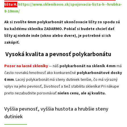
lištu H.
https://www.sklenikovo.sk/spojovacia-lista-h--hrubka-
8-10mm/
Ak si zvolíte 6mm polykarbonát ukončovacie lišty zo spodu sú
ku každému skleníku ZADARMO. Pokiaľ si budete chcieť dať
lišty aj niekde inde (okno alebo dvere), je potrebné si ich
zakúpiť.
Vysoká kvalita a pevnosť polykarbonátu
Pozor na lacné skleníky
— náš
polykarbonát na skleník 4 mm
má
často rovnakú hmotnosť ako konkurenčné
polykarbonátové dosky
6 mm
. Lacný polykarbonát má steny dutiniek tenšie, čo má výrazný
vplyv na jeho pevnosť, životnosť a tiež stabilitu skleníka! Pri nákupe
preto nezabudnite porovnávať
nielen cenu, ale aj kvalitu.
Vyššia pevnosť, vyššia hustota a hrubšie steny
dutiniek