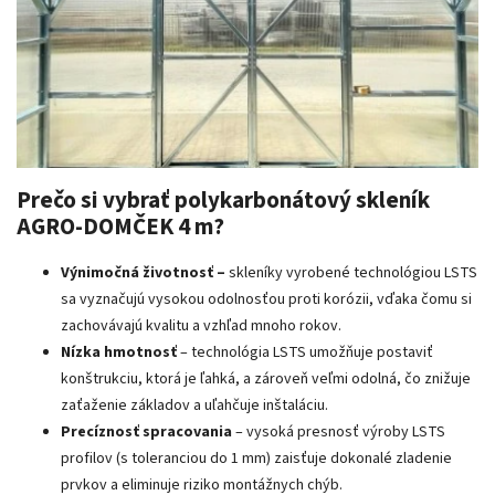
Prečo si vybrať polykarbonátový skleník
AGRO-DOMČEK 4 m?
Výnimočná životnosť –
skleníky vyrobené technológiou LSTS
sa vyznačujú vysokou odolnosťou proti korózii, vďaka čomu si
zachovávajú kvalitu a vzhľad mnoho rokov.
Nízka hmotnosť
– technológia LSTS umožňuje postaviť
konštrukciu, ktorá je ľahká, a zároveň veľmi odolná, čo znižuje
zaťaženie základov a uľahčuje inštaláciu.
Precíznosť spracovania
– vysoká presnosť výroby LSTS
profilov (s toleranciou do 1 mm) zaisťuje dokonalé zladenie
prvkov a eliminuje riziko montážnych chýb.