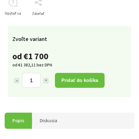
Opýtať sa
Zdieľať
Zvoľte variant
od
€1 700
od
€1 382,11
bez DPH
Pridať do košíka
Popis
Diskusia