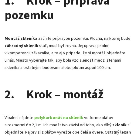
1. Krok – príprava
pozemku
Montáž skleníka
začnite prípravou pozemku. Plocha, na ktorej bude
záhradný skleník
stáť, musí byť rovná. Jej úprava je plne
v kompetencii zákazníka, a to aj v prípade, že si montáž objednáte
u nás. Miesto vyberajte tak, aby bola vzdialenosť medzi stenami
skleníka a ostatnými budovami alebo plotmi aspoň 100 cm.
2. Krok – montáž
V balení nájdete
polykarbonát na skleník
vo forme plátov
s rozmermi 6 x 2,1 m. Ich množstvo závisí od toho, ako dlhý
skleník
si
objednáte. Najprv si z plátov vyrežte obe čelá a dvere. Ostatný
lexan