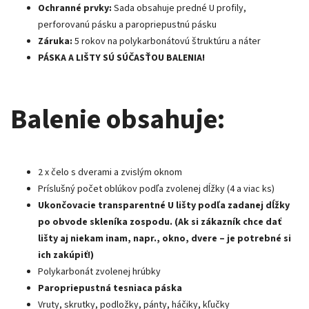
Ochranné prvky:
Sada obsahuje predné U profily,
perforovanú pásku a paropriepustnú pásku
Záruka:
5 rokov na polykarbonátovú štruktúru a náter
PÁSKA A LIŠTY SÚ SÚČASŤOU BALENIA!
Balenie obsahuje:
2 x čelo s dverami a zvislým oknom
Príslušný počet oblúkov podľa zvolenej dĺžky (4 a viac ks)
Ukončovacie transparentné U lišty podľa zadanej dĺžky
po obvode skleníka zospodu. (Ak si zákazník chce dať
lišty aj niekam inam, napr., okno, dvere – je potrebné si
ich zakúpiť!)
Polykarbonát zvolenej hrúbky
Paropriepustná tesniaca páska
Vruty, skrutky, podložky, pánty, háčiky, kľučky