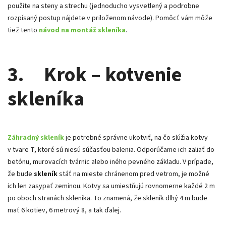
použite na steny a strechu (jednoducho vysvetlený a podrobne
rozpísaný postup nájdete v priloženom návode). Pomôcť vám môže
tiež tento
návod na montáž skleníka
.
3. Krok – kotvenie
skleníka
Záhradný skleník
je potrebné správne ukotviť, na čo slúžia kotvy
v tvare T, ktoré sú niesú súčasťou balenia. Odporúčame ich zaliať do
betónu, murovacích tvárnic alebo iného pevného základu. V prípade,
že bude
skleník
stáť na mieste chránenom pred vetrom, je možné
ich len zasypať zeminou. Kotvy sa umiestňujú rovnomerne každé 2 m
po oboch stranách skleníka. To znamená, že skleník dlhý 4 m bude
mať 6 kotiev, 6 metrový 8, a tak ďalej.