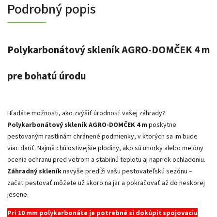
Podrobný popis
Polykarbonátový skleník AGRO-DOMČEK 4 m
pre bohatú úrodu
Hľadáte možnosti, ako zvýšiť úrodnosť vašej záhrady?
Polykarbonátový skleník
AGRO-DOMČEK 4 m
poskytne
pestovaným rastlinám chránené podmienky, v ktorých sa im bude
viac dariť. Najmä chúlostivejšie plodiny, ako sú uhorky alebo melóny
ocenia ochranu pred vetrom a stabilnú teplotu aj napriek ochladeniu.
Záhradný
skleník
navyše predĺži vašu pestovateľskú sezónu –
začať pestovať môžete už skoro na jar a pokračovať až do neskorej
jesene.
Pri 10 mm polykarbonáte je potrebné si dokúpiť spojovaciu