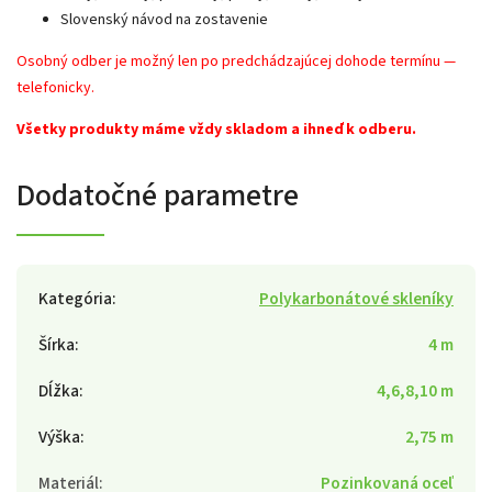
Slovenský návod na zostavenie
Osobný odber je možný len po predchádzajúcej dohode termínu —
telefonicky.
Všetky produkty máme vždy skladom a ihneď k odberu.
Dodatočné parametre
Kategória
:
Polykarbonátové skleníky
Šírka
:
4 m
Dĺžka
:
4,6,8,10 m
Výška
:
2,75 m
Materiál
:
Pozinkovaná oceľ