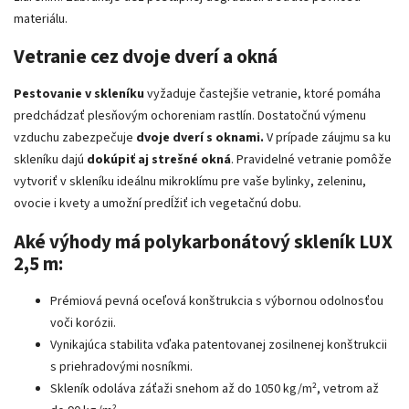
materiálu.
Vetranie cez dvoje dverí a okná
Pestovanie v skleníku
vyžaduje častejšie vetranie, ktoré pomáha
predchádzať plesňovým ochoreniam rastlín. Dostatočnú výmenu
vzduchu zabezpečuje
dvoje dverí s oknami.
V prípade záujmu sa ku
skleníku dajú
dokúpiť aj strešné okná
. Pravidelné vetranie pomôže
vytvoriť v skleníku ideálnu mikroklímu pre vaše bylinky, zeleninu,
ovocie i kvety a umožní predĺžiť ich vegetačnú dobu.
Aké výhody má polykarbonátový skleník LUX
2,5 m:
Prémiová pevná oceľová konštrukcia s výbornou odolnosťou
voči korózii.
Vynikajúca stabilita vďaka patentovanej z
osilnenej konštrukcii
s priehradovými nosníkmi.
Skleník odoláva záťaži snehom
až do 1050 kg/m², vetrom až