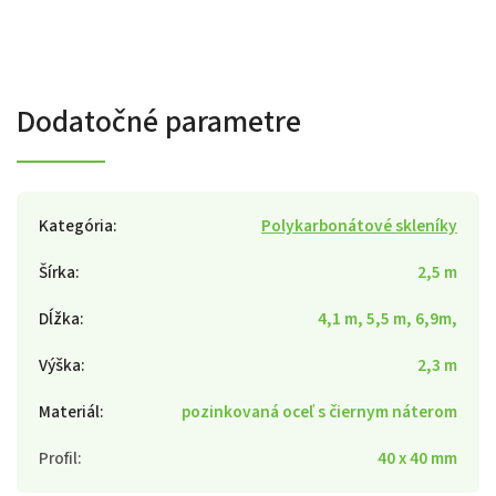
Dodatočné parametre
Kategória
:
Polykarbonátové skleníky
Šírka
:
2,5 m
Dĺžka
:
4,1 m, 5,5 m, 6,9m,
Výška
:
2,3 m
Materiál
:
pozinkovaná oceľ s čiernym náterom
Profil
:
40 x 40 mm