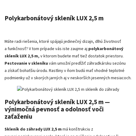
Polykarbonátový skleník LUX 2,5 m
Máte radi riešenia, ktoré spájajú jedinečný dizajn, dlhú životnosť
a funkčnosť? V tom prípade vás iste zaujme aj
polykarbonátový
skleník LUX 2,5 m,
v ktorom budete mať tiež dostatok priestoru.
Pestovanie v skleníku
vám umožní predĺžiť záhradkársku sezónu
a získať bohatšiu úrodu. Rastliny v ňom budú mať vhodné teplotné
podmienky už v skorých jarných aj v neskorších jesenných mesiacoch.
Polykarbonátový skleník LUX 2,5 m —
výnimočná pevnosť a odolnosť voči
zaťaženiu
Skleník do záhrady LUX 2,5 m
má konštrukciu z