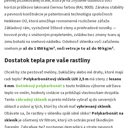
pevnej pozinkovanej ocele, ktorá je na zvýšenie odolnosti voči
korózii práškovo lakovaná čiernou farbou
(RAL 9005)
. Zárukou stability
a pevnosti konštrukcie je
patentovaná technológia spoločnosti
Heikkinen OÜ, ktorá umožňuje rovnomerné rozloženie záťaže.
Z
ákladový rám, vystužené štítové steny a priehradové nosníky —
kovové prvky s vnútorným prepletením, zvládnu bez zmeny tvaru aj
zimu bohatú na snehovú nádielku. Odolnosť skleníka voči zaťaženiu
snehom je
až do 1 050 kg/m²
,
voči vetru je to až do 90 kg/m².
Dostatok tepla pre vaše rastliny
Chceli by ste pestovať melóny, baklažány alebo iné druhy, ktoré majú
radi teplo?
Polykarbonátový skleník LUX 2,5 m
má steny z
lexanu
6 mm
.
Dutinkový
polykarbonát
s touto hrúbkou výborne udržiava
teplo vo vnútri, hodnoty izolácie sa približujú vlastnostiam dvojskla.
Tento
záhradný skleník
si preto môžete vybrať aj do severných
oblastí a osloví aj tých, ktorí by chceli mať
vyhrievaný skleník
.
Obávate sa, že rastliny v skleníku spáli silné slnko?
Polykarbonát na
skleník
je ošetrený UV filtrom, ktorý ich ochráni pred škodlivým
žiarením. Zabraňuje tiež postupnej degradácii a strate pevnosti