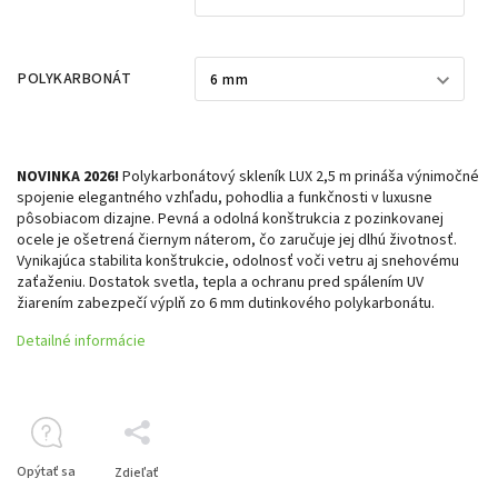
POLYKARBONÁT
NOVINKA 2026!
Polykarbonátový skleník LUX 2,5 m prináša výnimočné
spojenie elegantného vzhľadu, pohodlia a funkčnosti v luxusne
pôsobiacom dizajne. Pevná a odolná konštrukcia z pozinkovanej
ocele je ošetrená čiernym náterom, čo zaručuje jej dlhú životnosť.
Vynikajúca stabilita konštrukcie, odolnosť voči vetru aj snehovému
zaťaženiu. Dostatok svetla, tepla a ochranu pred spálením UV
žiarením zabezpečí výplň zo 6 mm dutinkového polykarbonátu.
Detailné informácie
Opýtať sa
Zdieľať