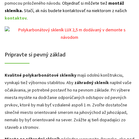
pomocou priloženého návodu.
Objednať si môžete tiež
montáž
skleníka.
Stačí, ak nás budete kontaktovať na niektorom z našich
kontaktov
.
Pripravte si pevný základ
Kvalitné polykarbonátové skleníky
majú odolnú konštrukciu,
vynikajú tiež výbornou stabilitou. Aby
záhradný skleník
naplnil vaše
očakávania, je potrebné postaviť ho na pevnom základe. Pri výbere
miesta myslite na dodržanie odporúčaných odstupov od pevných
prvkov, ktoré by mali byť vzdialené aspoň 1 m. Zvoľte dostatočne
slnečné miesto orientované smerom na juhovýchod až juhozápad,
nemalo by byť orientované na sever. Zvážte aj tieň dopadajúci zo
stavieb a stromov.