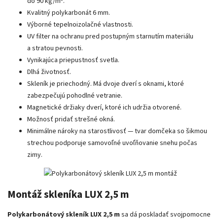
do 90 kg/m².
Kvalitný polykarbonát 6 mm.
Výborné tepelnoizolačné vlastnosti.
UV filter na ochranu pred postupným starnutím materiálu
a stratou pevnosti.
Vynikajúca priepustnosť svetla.
Dlhá životnosť.
Skleník je priechodný. Má dvoje dverí s oknami, ktoré
zabezpečujú pohodlné vetranie.
Magnetické držiaky dverí, ktoré ich udržia otvorené.
Možnosť pridať strešné okná.
Minimálne nároky na starostlivosť — tvar domčeka so šikmou
strechou podporuje samovoľné uvoľňovanie snehu počas
zimy.
Montáž skleníka LUX 2,5 m
Polykarbonátový skleník LUX 2,5 m
sa dá poskladať svojpomocne