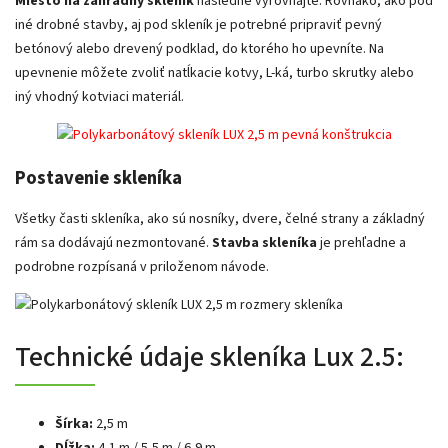
Miesto na záhradný skleník
následne vyrovnajte. Rovnako, ako pod
iné drobné stavby, aj pod skleník je potrebné pripraviť pevný
betónový alebo drevený podklad, do ktorého ho upevníte. Na
upevnenie môžete zvoliť natĺkacie kotvy, L-ká, turbo skrutky alebo
iný vhodný kotviaci materiál.
Postavenie skleníka
Všetky časti skleníka, ako sú nosníky, dvere, čelné strany a základný
rám sa dodávajú nezmontované.
Stavba skleníka
je prehľadne a
podrobne rozpísaná v priloženom návode.
Technické údaje skleníka Lux 2.5:
Šírka:
2,5 m