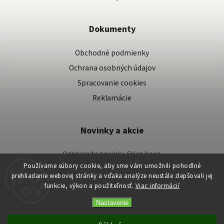
Dokumenty
Obchodné podmienky
Ochrana osobných údajov
Spracovanie cookies
Reklamácie
Novinky a akcie
Odoberajte novinky Sklenikovo
Používame súbory cookie, aby sme vám umožnili pohodlné
Vaše osobné údaje spracovávame podľa našich zásad spracovania osobných
prehliadanie webovej stránky a vďaka analýze neustále zlepšovali jej
údajov.
funkcie, výkon a použiteľnosť.
Viac informácií
Nastavenie
Copyright 2026
Skleníkovo
. Všetky práva vyhradené.
Vytvořil
Shoptet
| Design
Shoptak.cz