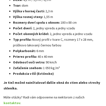
Dĺžka:
4,1 m / 5,5 m / 6,9 m
Tvar:
dom
Výška v hornej časti:
2,3 m
Výška rovnej steny:
1,55 m
Rozmery dverí spolu s oknom:
180 x 88 cm
Počet dverí:
2, jedny vpredu a jedny vzadu
Počet okenných krídel:
2, jedno vpredu a jedno vzadu
Typ profilu:
Nosný profil v tvare C, rozmery 17 x 28 mm,
práškovo lakovaný čiernou farbou
Polykarbonát:
6 mm
Prierez profilu:
40 x 40 mm
Odolnosť voči vetru:
90 km/h
Zaťaženie snehom:
1 050 kg/m²
Produkcia v EÚ (Estónsko)
Je tiež možné nainštalovať ďalšie okná do stien alebo strechy
skleníka.
Máte otázky? Radi vám odpovieme na niektorom z našich
kontaktov
.