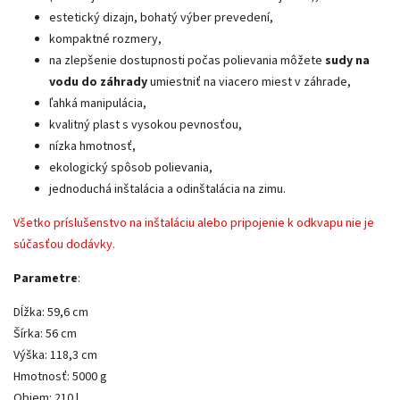
estetický dizajn, bohatý výber prevedení,
kompaktné rozmery,
na zlepšenie dostupnosti počas polievania môžete
sudy na
vodu do záhrady
umiestniť na viacero miest v záhrade,
ľahká manipulácia,
kvalitný plast s vysokou pevnosťou,
nízka hmotnosť,
ekologický spôsob polievania,
jednoduchá inštalácia a odinštalácia na zimu.
Všetko príslušenstvo na inštaláciu alebo pripojenie k odkvapu nie je
súčasťou dodávky.
Parametre
:
Dĺžka: 59,6 cm
Šírka: 56 cm
Výška: 118,3 cm
Hmotnosť: 5000 g
Objem: 210 l