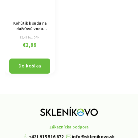
Kohútik k sudu na
dažďovú vodu
CANTAP 1 čierný
€2,43 bez DPH
€2,99
Do košíka
Zákaznícka podpora
+421 915 516 672
info@sklenikovo.sk