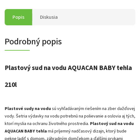
Popis
Diskusia
Podrobný popis
Plastový sud na vodu AQUACAN BABY tehla
210l
Plastové sudy na vodu
sú vyhľadávaným riešením na zber dažďovej
vody. Šetria výdavky na vodu potrebnú na polievanie a oslovia aj tých,
ktorí myslia na ochranu životného prostredia.
Plastový sud na vodu
AQUACAN BABY tehla
má príjemný nadčasový dizajn, ktorý bude
pekne ladiť s domom, záhradným domčekom a ďalšími prvkami