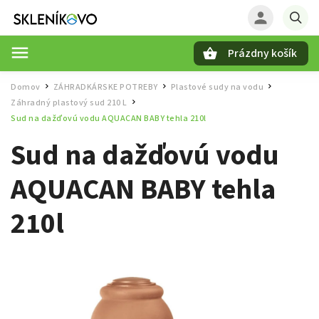
Prázdny košík
Hľadať
Domov
ZÁHRADKÁRSKE POTREBY
Plastové sudy na vodu
/
/
/
Záhradný plastový sud 210 L
/
Sud na dažďovú vodu AQUACAN BABY tehla 210l
Sud na dažďovú vodu
AQUACAN BABY tehla
210l