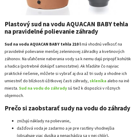
Plastový sud na vodu AQUACAN BABY tehla
na pravidelné polievanie záhrady
Sud na vodu AQUACAN BABY tehla
210 l
má vhodnú veľkosť na
pravidelné polievanie menšej zeleninovej záhradky a kvetinových
záhonov. Na uľahčenie naberania vody sa k nemu dajú pripojiť kohútik
a hadica (potrebné dokúpiť samostatne). Ak hľadáte čo najviac
praktické riešenie, môžete si vybrať aj dva až tri sudy a vhodne ich
umiestniť do blízkosti úžitkovej časti záhrady,
skleníka
alebo na iné
miesta.
Sud na vodu
do záhrady
sú tiež k dispozícii v rôznych
objemoch.
Prečo si zaobstarať sudy na vodu do záhrady
znižujú náklady na polievanie,
dažďová voda je zadarmo a je pre rastliny vhodnejšia
(obsahuje viac dusíka a nenachádza sa v nej chlór),