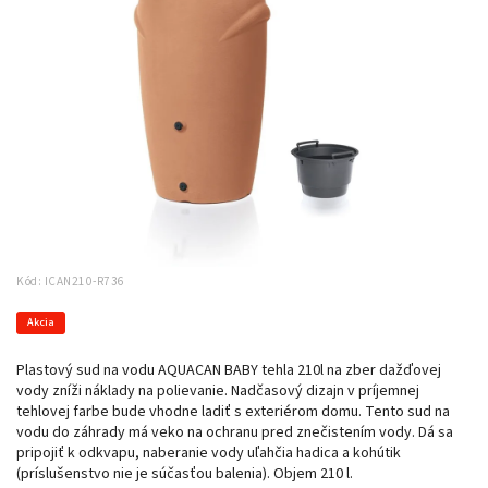
Kód:
ICAN210-R736
Akcia
Plastový sud na vodu AQUACAN BABY tehla 210l na zber dažďovej
vody zníži náklady na polievanie. Nadčasový dizajn v príjemnej
tehlovej farbe bude vhodne ladiť s exteriérom domu. Tento sud na
vodu do záhrady má veko na ochranu pred znečistením vody. Dá sa
pripojiť k odkvapu, naberanie vody uľahčia hadica a kohútik
(príslušenstvo nie je súčasťou balenia). Objem 210 l.