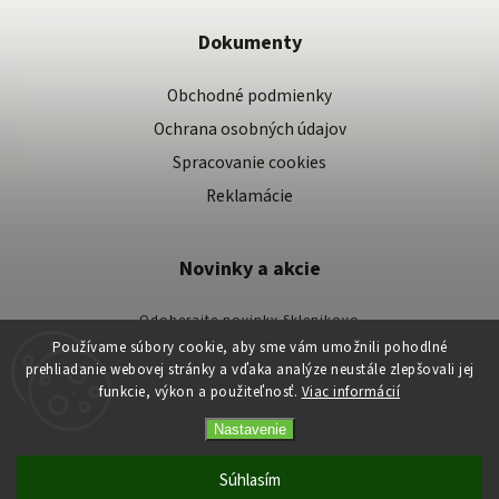
Dokumenty
Obchodné podmienky
Ochrana osobných údajov
Spracovanie cookies
Reklamácie
Novinky a akcie
Odoberajte novinky Sklenikovo
Používame súbory cookie, aby sme vám umožnili pohodlné
Vaše osobné údaje spracovávame podľa našich zásad spracovania osobných
prehliadanie webovej stránky a vďaka analýze neustále zlepšovali jej
údajov.
funkcie, výkon a použiteľnosť.
Viac informácií
Nastavenie
Copyright 2026
Skleníkovo
. Všetky práva vyhradené.
Vytvořil
Shoptet
| Design
Shoptak.cz
Súhlasím