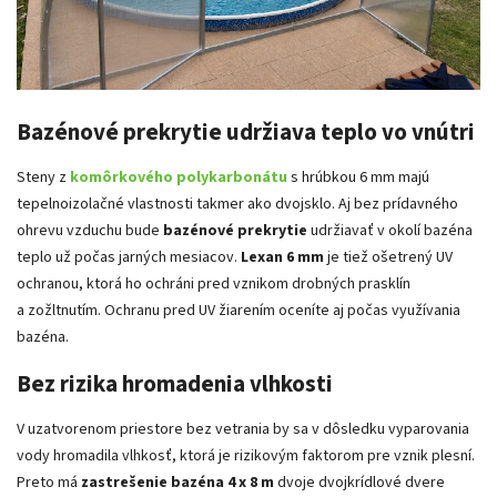
Bazénové prekrytie udržiava teplo vo vnútri
Steny z
komôrkového polykarbonátu
s hrúbkou 6 mm majú
tepelnoizolačné vlastnosti takmer ako dvojsklo. Aj bez prídavného
ohrevu vzduchu bude
bazénové prekrytie
udržiavať v okolí bazéna
teplo už počas jarných mesiacov.
Lexan 6 mm
je tiež ošetrený UV
ochranou, ktorá ho ochráni pred vznikom drobných prasklín
a zožltnutím. Ochranu pred UV žiarením oceníte aj počas využívania
bazéna.
Bez rizika hromadenia vlhkosti
V uzatvorenom priestore bez vetrania by sa v dôsledku vyparovania
vody hromadila vlhkosť, ktorá je rizikovým faktorom pre vznik plesní.
Preto má
zastrešenie bazéna 4 x 8 m
dvoje dvojkrídlové dvere