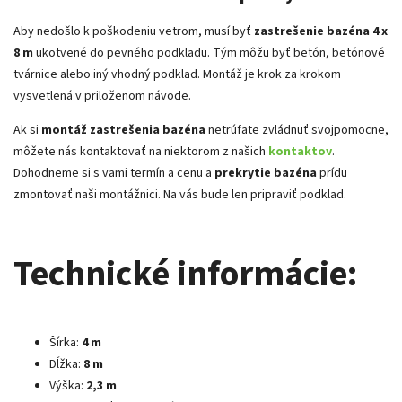
Aby nedošlo k poškodeniu vetrom, musí byť
zastrešenie bazéna 4 x
8 m
ukotvené do pevného podkladu. Tým môžu byť betón, betónové
tvárnice alebo iný vhodný podklad. Montáž je krok za krokom
vysvetlená v priloženom návode.
Ak si
montáž zastrešenia bazéna
netrúfate zvládnuť svojpomocne,
môžete nás kontaktovať na niektorom z našich
kontaktov
.
Dohodneme si s vami termín a cenu a
prekrytie bazéna
prídu
zmontovať naši montážnici. Na vás bude len pripraviť podklad.
Technické informácie:
Šírka:
4 m
Dĺžka:
8 m
Výška:
2,3 m