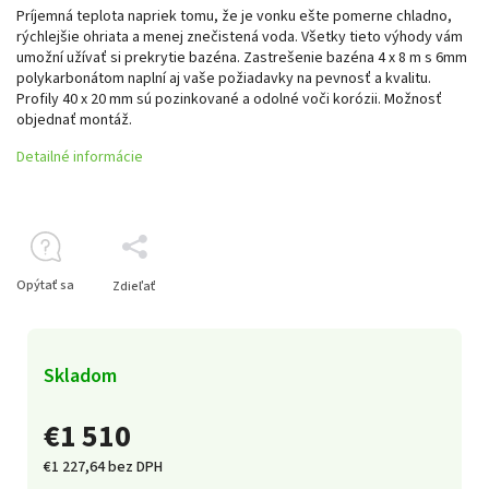
Príjemná teplota napriek tomu, že je vonku ešte pomerne chladno,
rýchlejšie ohriata a menej znečistená voda. Všetky tieto výhody vám
umožní užívať si prekrytie bazéna. Zastrešenie bazéna 4 x 8 m s 6mm
polykarbonátom naplní aj vaše požiadavky na pevnosť a kvalitu.
Profily 40 x 20 mm sú pozinkované a odolné voči korózii. Možnosť
objednať montáž.
Detailné informácie
Opýtať sa
Zdieľať
Skladom
€1 510
€1 227,64 bez DPH