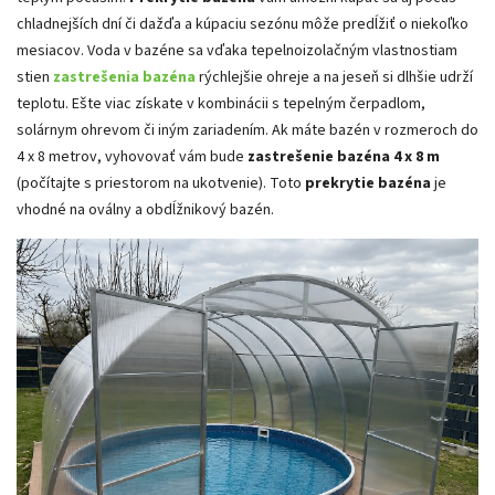
chladnejších dní či dažďa a kúpaciu sezónu môže predĺžiť o niekoľko
mesiacov. Voda v bazéne sa vďaka tepelnoizolačným vlastnostiam
stien
zastrešenia
bazéna
rýchlejšie ohreje a na jeseň si dlhšie udrží
teplotu. Ešte viac získate v kombinácii s tepelným čerpadlom,
solárnym ohrevom či iným zariadením. Ak máte bazén v rozmeroch do
4 x 8 metrov, vyhovovať vám bude
zastrešenie bazéna 4 x 8 m
(počítajte s priestorom na ukotvenie). Toto
prekrytie bazéna
je
vhodné na oválny a obdĺžnikový bazén.