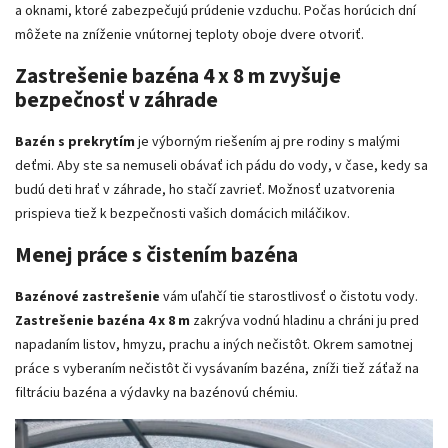
a oknami, ktoré zabezpečujú prúdenie vzduchu. Počas horúcich dní
môžete na zníženie vnútornej teploty oboje dvere otvoriť.
Zastrešenie bazéna 4 x 8 m zvyšuje
bezpečnosť v záhrade
Bazén s prekrytím
je výborným riešením aj pre rodiny s malými
deťmi. Aby ste sa nemuseli obávať ich pádu do vody, v čase, kedy sa
budú deti hrať v záhrade, ho stačí zavrieť. Možnosť uzatvorenia
prispieva tiež k bezpečnosti vašich domácich miláčikov.
Menej práce s čistením bazéna
Bazénové zastrešenie
vám uľahčí tie starostlivosť o čistotu vody.
Zastrešenie bazéna 4 x 8 m
zakrýva vodnú hladinu a chráni ju pred
napadaním listov, hmyzu, prachu a iných nečistôt. Okrem samotnej
práce s vyberaním nečistôt či vysávaním bazéna, zníži tiež záťaž na
filtráciu bazéna a výdavky na bazénovú chémiu.