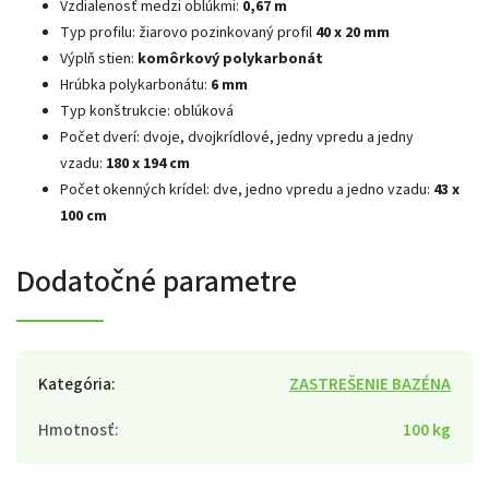
Vzdialenosť medzi oblúkmi:
0,67 m
Typ profilu: žiarovo pozinkovaný profil
40 x 20 mm
Výplň stien:
komôrkový polykarbonát
Hrúbka polykarbonátu:
6 mm
Typ konštrukcie: oblúková
Počet dverí: dvoje, dvojkrídlové, jedny vpredu a jedny
vzadu:
180 x 194 cm
Počet okenných krídel: dve, jedno vpredu a jedno vzadu:
43 x
100 cm
Dodatočné parametre
Kategória
:
ZASTREŠENIE BAZÉNA
Hmotnosť
:
100 kg