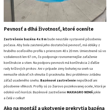
Pevnosť a dlhá životnosť, ktoré oceníte
Zastrešenie bazéna 4 x 8 m
bude neustále vystavené pôsobeniu
počasia. Aby bola zaistená jeho dostatočná pevnosť, má oblúky z
hrubého oceľového profilu s prierezom 40 x 20 mm. Umiestnené sú vo
vzdialenosti len 67 cm, čo podporuje rovnomernejšie zaťaženie
konštrukcie a stien. Na podporu pevnosti má konštrukcia 2 ďalšie
rady krížových prvkov. Ani v prípade zimy bohatej na sneh sa
nemusíte obávať ich ohnutia či prasknutia. Bez problémov zvládnu
záťaž usadeného snehu.
Bazénové zastrešenie
nepoškodí ani
pôsobenie vlhkosti. Profily sú zo žiarovo pozinkovanej ocele, ktorá je
odolná voči korózii. Bazénové zastrešenie
MAXIAGRO NEMÁ
jokle
a čelá v celku!!
Ako na montáž a ukotvenie prekrytia bazéna