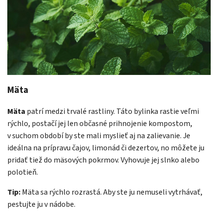
Mäta
Mäta
patrí medzi trvalé rastliny. Táto bylinka rastie veľmi
rýchlo, postačí jej len občasné prihnojenie kompostom,
v suchom období by ste mali myslieť aj na zalievanie. Je
ideálna na prípravu čajov, limonád či dezertov, no môžete ju
pridať tiež do mäsových pokrmov. Vyhovuje jej slnko alebo
polotieň.
Tip:
Mäta sa rýchlo rozrastá. Aby ste ju nemuseli vytrhávať,
pestujte ju v nádobe.