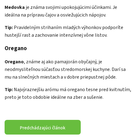
Medovka
je známa svojimi upokojujúcimi účinkami. Je
ideálna na prípravu čajov a osviežujúcich nápojov.
Tip:
Pravidelným strihaním mladých výhonkov podporíte
hustejší rast a zachovanie intenzívnej vône listov.
Oregano
Oregano
, známe aj ako pamajorán obyčajný, je
neodmysliteľnou súčasťou stredomorskej kuchyne. Darí sa
mu na slnečných miestach a v dobre priepustnej pôde.
Tip:
Najvýraznejšiu arómu má oregano tesne pred kvitnutím,
preto je toto obdobie ideálne na zber a sušenie.
Predchádzajúci článok