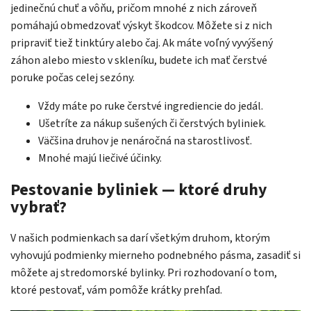
jedinečnú chuť a vôňu, pričom mnohé z nich zároveň
pomáhajú obmedzovať výskyt škodcov. Môžete si z nich
pripraviť tiež tinktúry alebo čaj. Ak máte voľný vyvýšený
záhon alebo miesto v skleníku, budete ich mať čerstvé
poruke počas celej sezóny.
Vždy máte po ruke čerstvé ingrediencie do jedál.
Ušetríte za nákup sušených či čerstvých byliniek.
Väčšina druhov je nenáročná na starostlivosť.
Mnohé majú liečivé účinky.
Pestovanie byliniek — ktoré druhy
vybrať?
V našich podmienkach sa darí všetkým druhom, ktorým
vyhovujú podmienky mierneho podnebného pásma, zasadiť si
môžete aj stredomorské bylinky. Pri rozhodovaní o tom,
ktoré pestovať, vám pomôže krátky prehľad.