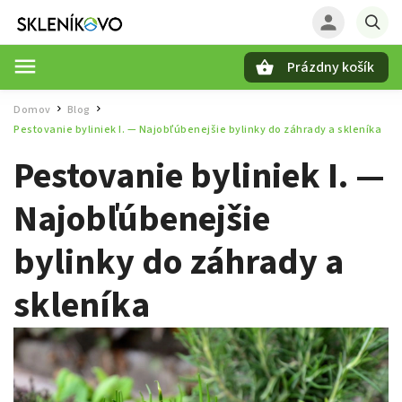
Prázdny košík
Hľadať
Domov
Blog
/
/
Pestovanie byliniek I. — Najobľúbenejšie bylinky do záhrady a skleníka
Pestovanie byliniek I. —
Najobľúbenejšie
bylinky do záhrady a
skleníka