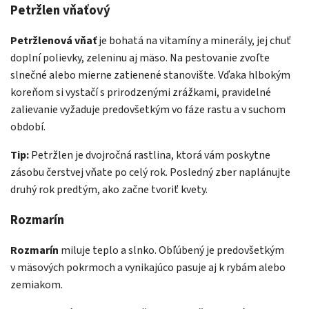
Petržlen vňaťový
Petržlenová vňať
je bohatá na vitamíny a minerály, jej chuť
doplní polievky, zeleninu aj mäso. Na pestovanie zvoľte
slnečné alebo mierne zatienené stanovište. Vďaka hlbokým
koreňom si vystačí s prirodzenými zrážkami, pravidelné
zalievanie vyžaduje predovšetkým vo fáze rastu a v suchom
období.
Tip:
Petržlen je dvojročná rastlina, ktorá vám poskytne
zásobu čerstvej vňate po celý rok. Posledný zber naplánujte
druhý rok predtým, ako začne tvoriť kvety.
Rozmarín
Rozmarín
miluje teplo a slnko. Obľúbený je predovšetkým
v mäsových pokrmoch a vynikajúco pasuje aj k rybám alebo
zemiakom.