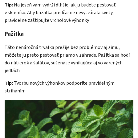
Tip:
Na jeseň vám vydrží dlhšie, ak ju budete pestovať
v skleníku. Aby bazalka predčasne nevytvárala kvety,
pravidelne zaštipujte vrcholové výhonky.
Pažítka
Táto nenáročná trvalka prežije bez problémov aj zimu,
môžete ju preto pestovať priamo v záhrade. Pažítka sa hodí
do nátierok a šalátov, sušená je vynikajúca aj vo varených
jedlách.
Tip:
Tvorbu nových výhonkov podporíte pravidelným
strihaním.