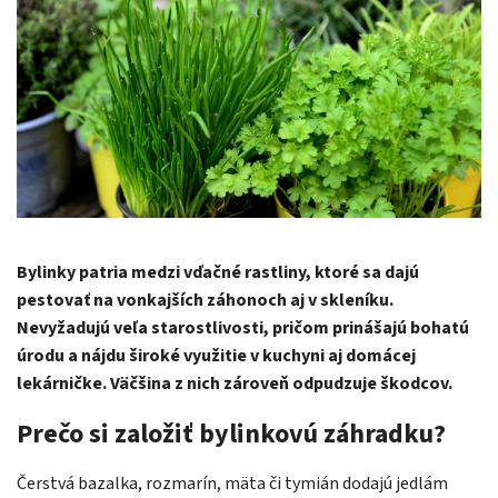
Bylinky patria medzi vďačné rastliny, ktoré sa dajú
pestovať na vonkajších záhonoch aj v skleníku.
Nevyžadujú veľa starostlivosti, pričom prinášajú bohatú
úrodu a nájdu široké využitie v kuchyni aj domácej
lekárničke. Väčšina z nich zároveň odpudzuje škodcov.
Prečo si založiť bylinkovú záhradku?
Čerstvá bazalka, rozmarín, mäta či tymián dodajú jedlám