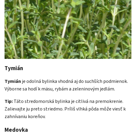
Tymián
Tymián
je odolná bylinka vhodná aj do suchších podmienok.
Výborne sa hodí k mäsu, rybám a zeleninovým jedlám.
Tip:
Táto stredomorská bylinka je citlivá na premokrenie.
Zalievajte ju preto striedmo. Príliš vlhká pôda môže viesť k
zahnívaniu koreňov.
Medovka