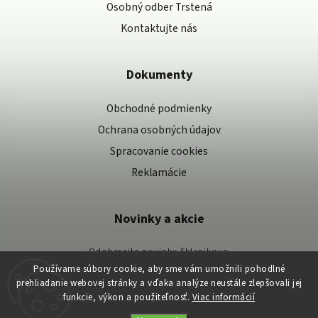
Osobný odber Trstená
Kontaktujte nás
Dokumenty
Obchodné podmienky
Ochrana osobných údajov
Spracovanie cookies
Reklamácie
Novinky a akcie
Odoberajte novinky Sklenikovo
Používame súbory cookie, aby sme vám umožnili pohodlné
Vaše osobné údaje spracovávame podľa našich zásad spracovania osobných
prehliadanie webovej stránky a vďaka analýze neustále zlepšovali jej
údajov.
funkcie, výkon a použiteľnosť.
Viac informácií