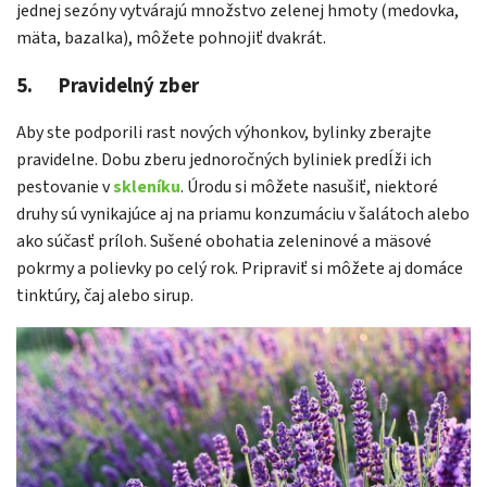
jednej sezóny vytvárajú množstvo zelenej hmoty (medovka,
mäta, bazalka), môžete pohnojiť dvakrát.
5. Pravidelný zber
Aby ste podporili rast nových výhonkov, bylinky zberajte
pravidelne. Dobu zberu jednoročných byliniek predĺži ich
pestovanie v
skleníku
. Úrodu si môžete nasušiť, niektoré
druhy sú vynikajúce aj na priamu konzumáciu v šalátoch alebo
ako súčasť príloh. Sušené obohatia zeleninové a mäsové
pokrmy a polievky po celý rok. Pripraviť si môžete aj domáce
tinktúry, čaj alebo sirup.