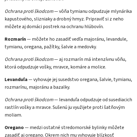
Ochrana proti škodcom
— vôňa tymianu odpudzuje mlynárika
kapustového, slizniaky a drobný hmyz. Pripraviť si z neho
môžete aj domáci postrek na ochranu hlúbovín.
Rozmarín
— môžete ho zasadiť vedľa majoránu, levandule,
tymianu, oregana, pažítky, šalvie a medovky.
Ochrana proti škodcom
— aj rozmarín má intenzívnu vôňu,
ktorá odpudzuje vošky, mravce, komáre a molice.
Levanduľa
— vyhovuje jej susedstvo oregana, šalvie, tymianu,
rozmarínu, majoránu a bazalky.
Ochrana proti škodcom
— levanduľa odpudzuje od susediacich
rastlín vošky a mravce. Sušenú ju využijete proti šatňovým
moliam.
Oregano
— medzi ostatné stredomorské bylinky môžete
zasadiť aj oregano. Okrem nich mu vyhovuje blízkosť