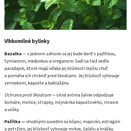
Vlhkomilné bylinky
Bazalka
— v jednom záhone sa jej bude dariť s pažítkou,
tymianom, medovkou a oreganom. Sadí sa tiež vedľa
paradajok, ktoré majú vďaka jej blízkosti lepšiu chuť
a pomáha ich chrániť pred škodcami. Jej blízkosť vyhovuje
zemiakom, kapuste a baklažánu.
Ochrana proti škodcom
— silná aróma šalvie odpudzuje
komáre, molice, strapky, mlynárika kapustového, mravce
a vošky.
Pažítka —
vhodnými susedmi sú kôpor, majorán, estragón
a petržlen, jej blízkosť vyhovuje mrkve, šalátu a hrášku.