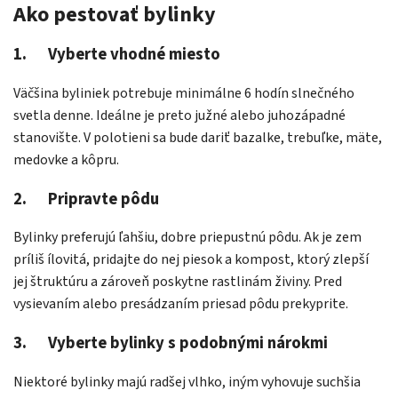
Ako pestovať bylinky
1. Vyberte vhodné miesto
Väčšina byliniek potrebuje minimálne 6 hodín slnečného
svetla denne. Ideálne je preto južné alebo juhozápadné
stanovište. V polotieni sa bude dariť bazalke, trebuľke, mäte,
medovke a kôpru.
2. Pripravte pôdu
Bylinky preferujú ľahšiu, dobre priepustnú pôdu. Ak je zem
príliš ílovitá, pridajte do nej piesok a kompost, ktorý zlepší
jej štruktúru a zároveň poskytne rastlinám živiny. Pred
vysievaním alebo presádzaním priesad pôdu prekyprite.
3. Vyberte bylinky s podobnými nárokmi
Niektoré bylinky majú radšej vlhko, iným vyhovuje suchšia