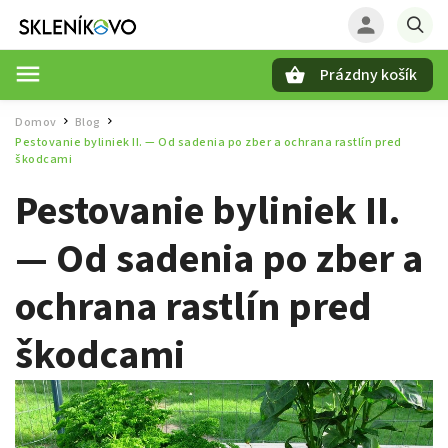
Prázdny košík
Hľadať
Domov
Blog
/
/
Pestovanie byliniek II. — Od sadenia po zber a ochrana rastlín pred
škodcami
Pestovanie byliniek II.
— Od sadenia po zber a
ochrana rastlín pred
škodcami