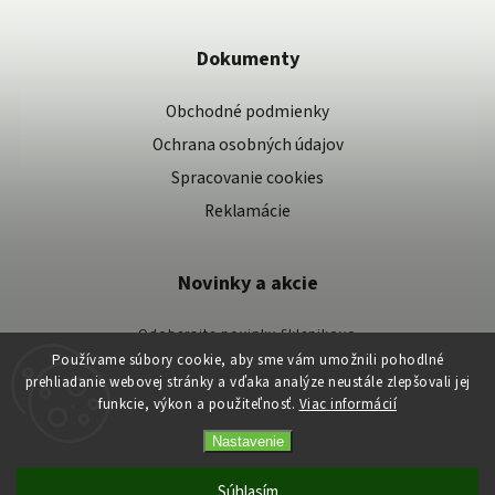
Dokumenty
Obchodné podmienky
Ochrana osobných údajov
Spracovanie cookies
Reklamácie
Novinky a akcie
Odoberajte novinky Sklenikovo
Používame súbory cookie, aby sme vám umožnili pohodlné
Vaše osobné údaje spracovávame podľa našich zásad spracovania osobných
prehliadanie webovej stránky a vďaka analýze neustále zlepšovali jej
údajov.
funkcie, výkon a použiteľnosť.
Viac informácií
Nastavenie
Copyright 2026
Skleníkovo
. Všetky práva vyhradené.
Vytvořil
Shoptet
| Design
Shoptak.cz
Súhlasím