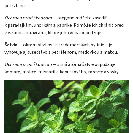
petržlenu.
Ochrana proti škodcom —
oregano môžete zasadiť
k paradajkám, uhorkám a paprike. Pomôže ich chrániť pred
voškami a mravcami, ktoré jeho vôňa odpudzuje.
Šalvia
— okrem blízkosti stredomorských byliniek, jej
vyhovuje aj susedstvo s petržlenom, medovkou a mätou.
Ochrana proti škodcom
— silná aróma šalvie odpudzuje
komáre, molice, mlynárika kapustového, mravce a vošky.