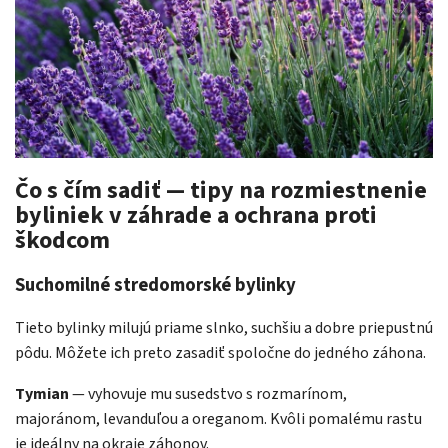
Čo s čím sadiť — tipy na rozmiestnenie
byliniek v záhrade a ochrana proti
škodcom
Suchomilné stredomorské bylinky
Tieto bylinky milujú priame slnko, suchšiu a dobre priepustnú
pôdu. Môžete ich preto zasadiť spoločne do jedného záhona.
Tymian
— vyhovuje mu susedstvo s rozmarínom,
majoránom, levanduľou a oreganom. Kvôli pomalému rastu
je ideálny na okraje záhonov.