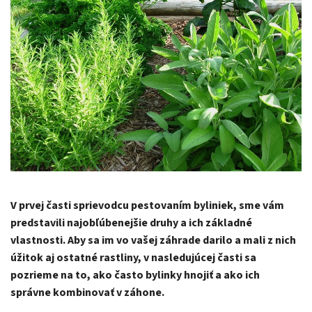
V prvej časti sprievodcu pestovaním byliniek, sme vám
predstavili najobľúbenejšie druhy a ich základné
vlastnosti. Aby sa im vo vašej záhrade darilo a mali z nich
úžitok aj ostatné rastliny, v nasledujúcej časti sa
pozrieme na to, ako často bylinky hnojiť a ako ich
správne kombinovať v záhone.