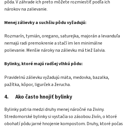
pôda. V záhrade ich preto môžete rozmiestiť podľa ich
nárokov na zalievanie.
Menej zálievky a suchšiu pôdu vyžadujú:
Rozmarín, tymián, oregano, saturejka, majorán a levanduľa
nemajú radi premokrenie a stačí im len minimálne
polievanie. Menšie nároky na zálievku má tiež šalvia.
Bylinky, ktoré majú radšej vlhkú pôdu:
Pravidelnú zálievku vyžadujú mäta, medovka, bazalka,
pažítka, kôpor, ligurček a žerucha.
4. Ako často hnojiť bylinky
Bylinky patria medzi druhy menej náročné na živiny.
Stredomorské bylinky si vystačia so zásobou živín, o ktoré
obohatí pôdu jarné hnojenie kompostom. Druhy, ktoré počas